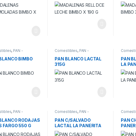
0G
200G
tibles
,
PAN -
Comestibles
,
PAN -
Comesti
IALIDADES
ESPECIALIDADES
ESPECIA
BLANCO BIMBO
PAN BLANCO LACTAL
PAN B
315G
LA PAN
tibles
,
PAN -
Comestibles
,
PAN -
Comesti
IALIDADES
ESPECIALIDADES
ESPECIA
 BLANCO RODAJAS
PAN C/SALVADO
PAN C
S FARGO 550 G
LACTAL LA PANERITA
PANER
400G