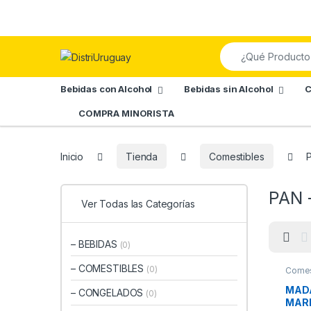
Skip to navigation
Skip to content
Search for:
Bebidas con Alcohol
Bebidas sin Alcohol
C
COMPRA MINORISTA
Inicio
Tienda
Comestibles
PAN 
Ver Todas las Categorías
– BEBIDAS
(0)
– COMESTIBLES
(0)
Comes
ESPEC
MAD
– CONGELADOS
(0)
MAR