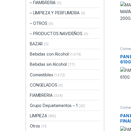
X 20
– FIAMBRERIA
(0)
– LIMPIEZA Y PERFUMERIA
(0)
– OTROS
(0)
– PRODUCTOS NAVIDEÑOS
(0)
BAZAR
(0)
Comes
ESPEC
Bebidas con Alcohol
(1.074)
PAN 
610G
Bebidas sin Alcohol
(77)
Comestibles
(1.572)
CONGELADOS
(0)
FIAMBRERIA
(334)
Grupo Departamentos – 1
(42)
Comes
ESPEC
PAN
LIMPIEZA
(165)
FINA
Otros
(11)