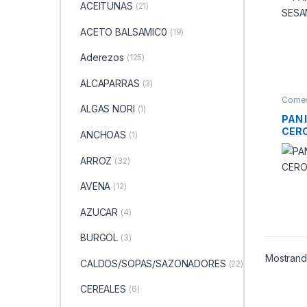
ACEITUNAS
(21)
ACETO BALSAMIC0
(19)
Aderezos
(125)
ALCAPARRAS
(3)
Comes
ESPEC
ALGAS NORI
(1)
PAN 
CER
ANCHOAS
(1)
350
ARROZ
(32)
AVENA
(12)
AZUCAR
(4)
BURGOL
(3)
Mostrand
CALDOS/SOPAS/SAZONADORES
(22)
CEREALES
(6)