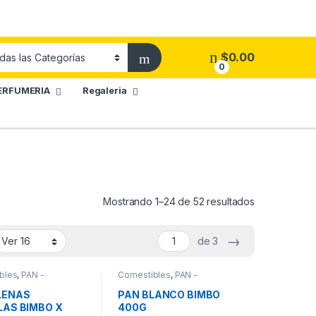
$
0.00
0
ERFUMERIA
Regaleria
Mostrando 1–24 de 52 resultados
→
de 3
bles
,
PAN -
Comestibles
,
PAN -
LIDADES
ESPECIALIDADES
LENAS
PAN BLANCO BIMBO
LAS BIMBO X
400G