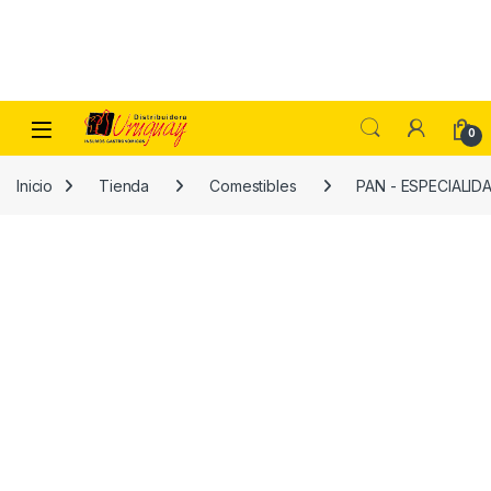
Skip to navigation
Skip to content
0
Inicio
Tienda
Comestibles
PAN - ESPECIALID