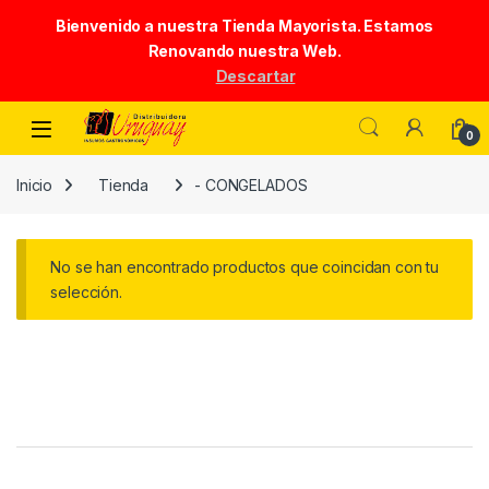
Bienvenido a nuestra Tienda Mayorista. Estamos
Renovando nuestra Web.
Descartar
Skip to navigation
Skip to content
0
Inicio
Tienda
- CONGELADOS
No se han encontrado productos que coincidan con tu
selección.
Brands Carousel