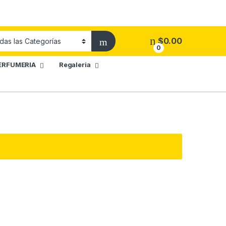
$
0.00
0
ERFUMERIA
Regaleria