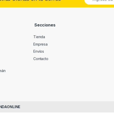
m
a
i
l
*
Secciones
Tienda
Empresa
Envíos
Contacto
umán
IENDAONLINE