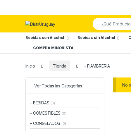
Skip to navigation
Skip to content
Search for:
Bebidas con Alcohol
Bebidas sin Alcohol
C
COMPRA MINORISTA
Inicio
Tienda
- FIAMBRERIA
No s
Ver Todas las Categorías
– BEBIDAS
(0)
– COMESTIBLES
(0)
– CONGELADOS
(0)