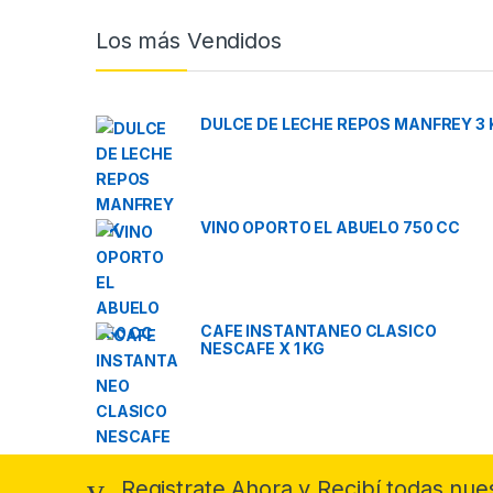
Brands Carousel
Los más Vendidos
DULCE DE LECHE REPOS MANFREY 3 
VINO OPORTO EL ABUELO 750 CC
CAFE INSTANTANEO CLASICO
NESCAFE X 1 KG
Registrate Ahora y Recibí todas nue