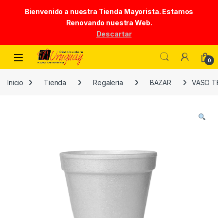
Bienvenido a nuestra Tienda Mayorista. Estamos
Renovando nuestra Web.
Descartar
Skip to navigation
Skip to content
0
Inicio
Tienda
Regaleria
BAZAR
VASO T