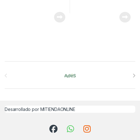
Brands Carousel
Desarrollado por MITIENDAONLINE