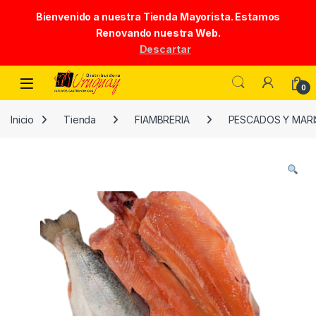
Bienvenido a nuestra Tienda Mayorista. Estamos
Renovando nuestra Web.
Descartar
Skip to navigation
Skip to content
0
Inicio
Tienda
FIAMBRERIA
PESCADOS Y MAR