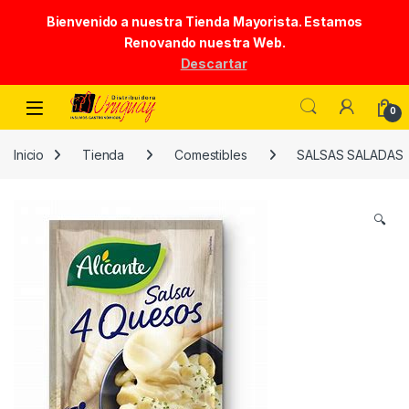
Bienvenido a nuestra Tienda Mayorista. Estamos
Renovando nuestra Web.
Descartar
Skip to navigation
Skip to content
0
Inicio
Tienda
Comestibles
SALSAS SALADAS
🔍