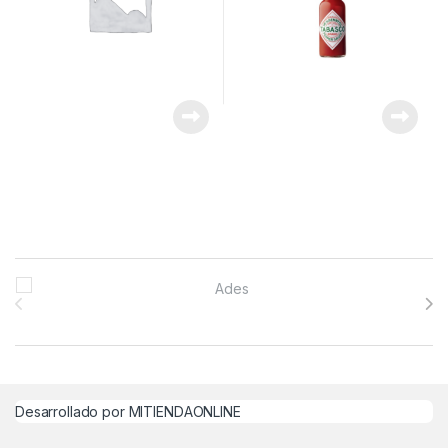
Brands Carousel
Desarrollado por MITIENDAONLINE