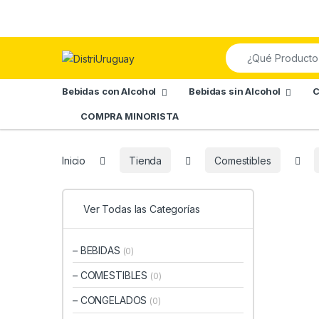
Skip to navigation
Skip to content
Search for:
Bebidas con Alcohol
Bebidas sin Alcohol
C
COMPRA MINORISTA
Inicio
Tienda
Comestibles
Ver Todas las Categorías
– BEBIDAS
(0)
– COMESTIBLES
(0)
– CONGELADOS
(0)