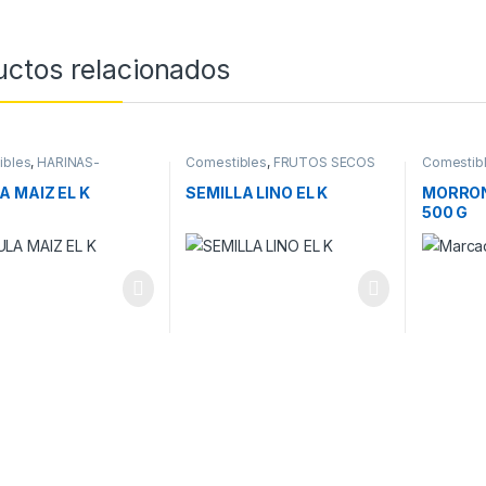
uctos relacionados
ibles
,
HARINAS-
Comestibles
,
FRUTOS SECOS
Comestib
A-PURE-PREMEZ
CONSERV
A MAIZ EL K
SEMILLA LINO EL K
MORRON
500 G