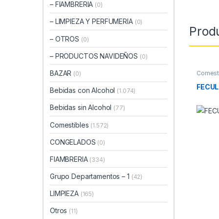
– FIAMBRERIA
(0)
– LIMPIEZA Y PERFUMERIA
(0)
Prod
– OTROS
(0)
– PRODUCTOS NAVIDEÑOS
(0)
BAZAR
Comest
(0)
MAIZEN
FECUL
Bebidas con Alcohol
(1.074)
Bebidas sin Alcohol
(77)
Comestibles
(1.572)
CONGELADOS
(0)
FIAMBRERIA
(334)
Grupo Departamentos – 1
(42)
LIMPIEZA
(165)
Otros
(11)