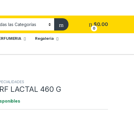
$
0.00
0
ERFUMERIA
Regaleria
PECIALIDADES
RF LACTAL 460 G
isponibles