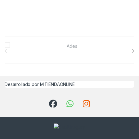
Brands Carousel
Desarrollado por MITIENDAONLINE