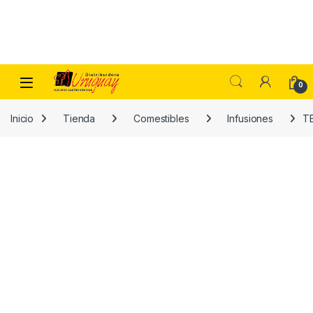
Skip to navigation
Skip to content
0
Inicio
Tienda
Comestibles
Infusiones
T