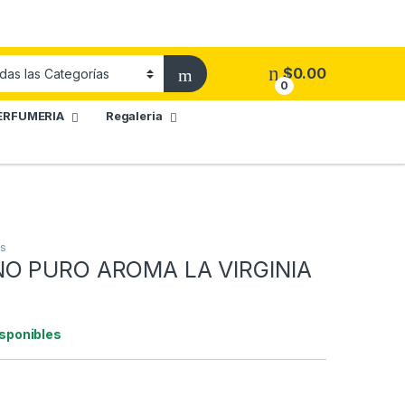
$
0.00
0
ERFUMERIA
Regaleria
es
O PURO AROMA LA VIRGINIA
isponibles