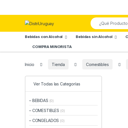
Skip to navigation
Skip to content
Search for:
Bebidas con Alcohol
Bebidas sin Alcohol
C
COMPRA MINORISTA
Inicio
Tienda
Comestibles
Ver Todas las Categorías
– BEBIDAS
(0)
– COMESTIBLES
(0)
– CONGELADOS
(0)