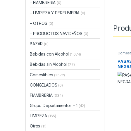
– FIAMBRERIA
(0)
– LIMPIEZA Y PERFUMERIA
(0)
– OTROS
(0)
Prod
– PRODUCTOS NAVIDEÑOS
(0)
BAZAR
(0)
Comest
Bebidas con Alcohol
(1.074)
PASAS
Bebidas sin Alcohol
(77)
NEGRA
Comestibles
(1.572)
CONGELADOS
(0)
FIAMBRERIA
(334)
Grupo Departamentos – 1
(42)
LIMPIEZA
(165)
Otros
(11)