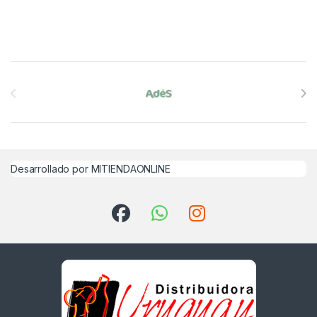
Brands Carousel
Desarrollado por MITIENDAONLINE