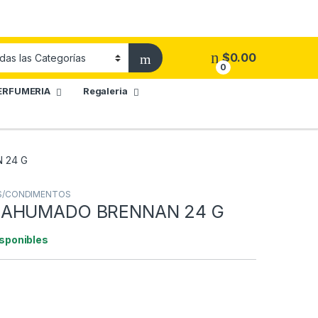
$
0.00
0
ERFUMERIA
Regaleria
 24 G
S/CONDIMENTOS
 AHUMADO BRENNAN 24 G
isponibles