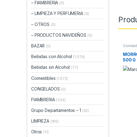
– FIAMBRERIA
(0)
– LIMPIEZA Y PERFUMERIA
(0)
Prod
– OTROS
(0)
– PRODUCTOS NAVIDEÑOS
(0)
BAZAR
Comest
(0)
CONSE
MORRO
Bebidas con Alcohol
(1.074)
500 G
Bebidas sin Alcohol
(77)
Comestibles
(1.572)
CONGELADOS
(0)
FIAMBRERIA
(334)
Grupo Departamentos – 1
(42)
LIMPIEZA
(165)
Otros
(11)