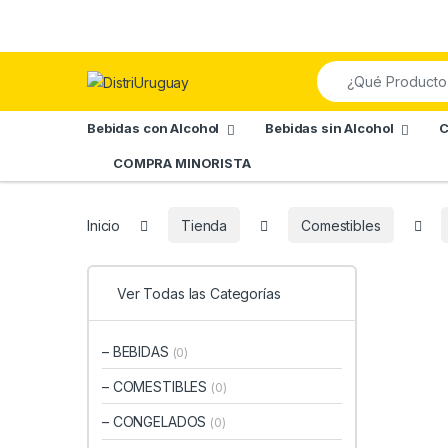
Skip to navigation
Skip to content
Search for:
Bebidas con Alcohol
Bebidas sin Alcohol
C
COMPRA MINORISTA
Inicio
Tienda
Comestibles
Ver Todas las Categorías
– BEBIDAS
(0)
– COMESTIBLES
(0)
– CONGELADOS
(0)