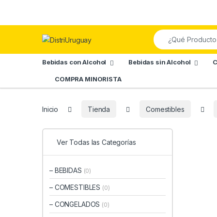
Skip to navigation
Skip to content
Search for:
Bebidas con Alcohol
Bebidas sin Alcohol
C
COMPRA MINORISTA
Inicio
Tienda
Comestibles
Ver Todas las Categorías
– BEBIDAS
(0)
– COMESTIBLES
(0)
– CONGELADOS
(0)