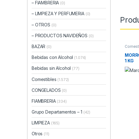
– FIAMBRERIA
(0)
– LIMPIEZA Y PERFUMERIA
(0)
Prod
– OTROS
(0)
– PRODUCTOS NAVIDEÑOS
(0)
BAZAR
Comest
(0)
CONSE
MORRO
Bebidas con Alcohol
(1.074)
1 KG
Bebidas sin Alcohol
(77)
Comestibles
(1.572)
CONGELADOS
(0)
FIAMBRERIA
(334)
Grupo Departamentos – 1
(42)
LIMPIEZA
(165)
Otros
(11)