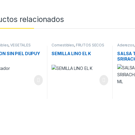
uctos relacionados
ibles
,
VEGETALES
Comestibles
,
FRUTOS SECOS
Aderezos
RVA
N SIN PIEL DUPUY
SEMILLA LINO EL K
SALSA 
SRIRAC
256 ML