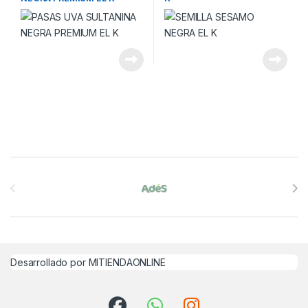
Brands Carousel
Desarrollado por MITIENDAONLINE