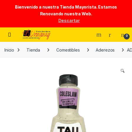
Bienvenido a nuestra Tienda Mayorista. Estamos
Renovando nuestra Web.
Descartar
Skip to navigation
Skip to content
0
Inicio
Tienda
Comestibles
Aderezos
AD
🔍