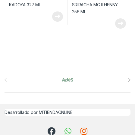
Brands Carousel
Desarrollado por MITIENDAONLINE