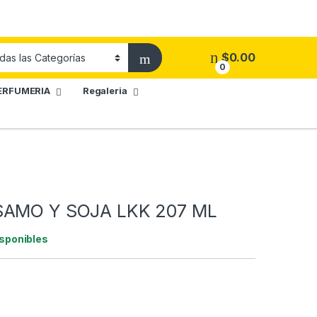
$
0.00
0
ERFUMERIA
Regaleria
SAMO Y SOJA LKK 207 ML
isponibles