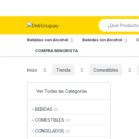
Skip to navigation
Skip to content
Search for:
Bebidas con Alcohol
Bebidas sin Alcohol
C
COMPRA MINORISTA
Inicio
Tienda
Comestibles
Ver Todas las Categorías
– BEBIDAS
(0)
– COMESTIBLES
(0)
– CONGELADOS
(0)