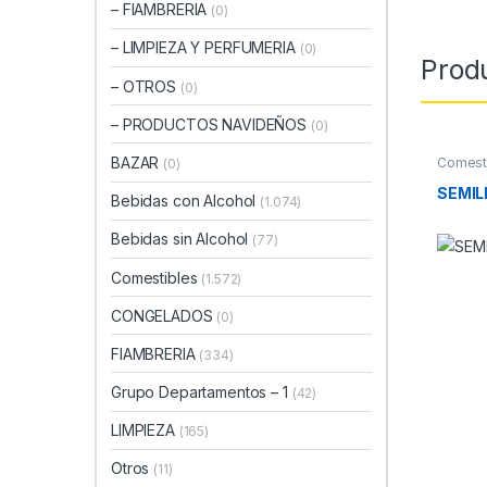
– FIAMBRERIA
(0)
– LIMPIEZA Y PERFUMERIA
(0)
Prod
– OTROS
(0)
– PRODUCTOS NAVIDEÑOS
(0)
BAZAR
Comest
(0)
SEMIL
Bebidas con Alcohol
(1.074)
Bebidas sin Alcohol
(77)
Comestibles
(1.572)
CONGELADOS
(0)
FIAMBRERIA
(334)
Grupo Departamentos – 1
(42)
LIMPIEZA
(165)
Otros
(11)