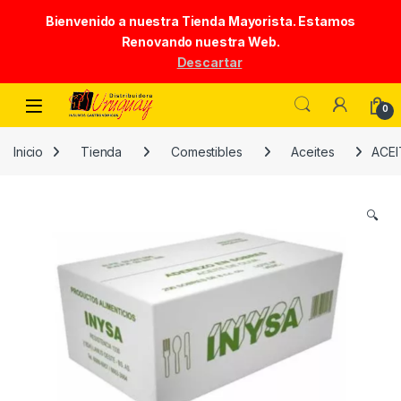
Bienvenido a nuestra Tienda Mayorista. Estamos
Renovando nuestra Web.
Descartar
Skip to navigation
Skip to content
0
Inicio
Tienda
Comestibles
Aceites
ACEI
🔍