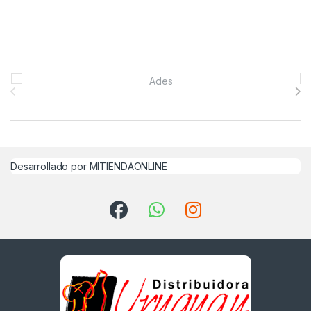
Brands Carousel
Desarrollado por MITIENDAONLINE