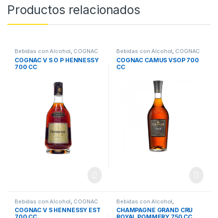
Productos relacionados
Bebidas con Alcohol
,
COGNAC
Bebidas con Alcohol
,
COGNAC
COGNAC V S O P HENNESSY
COGNAC CAMUS VSOP 700
700 CC
CC
Bebidas con Alcohol
,
COGNAC
Bebidas con Alcohol
,
CHAMPAGNE
COGNAC V S HENNESSY EST
CHAMPAGNE GRAND CRU
700 CC
ROYAL POMMERY 750 CC