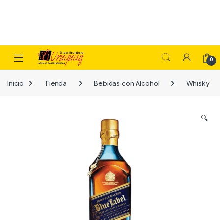
Skip to navigation
Skip to content
0
Inicio
Tienda
Bebidas con Alcohol
Whisky
🔍