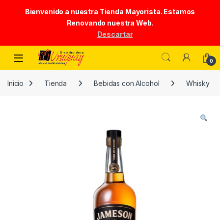
Bienvenido a nuestra Tienda Mayorista. Estamos
Renovando nuestra Web.
Descartar
Skip to navigation
Skip to content
0
Inicio
Tienda
Bebidas con Alcohol
Whisky