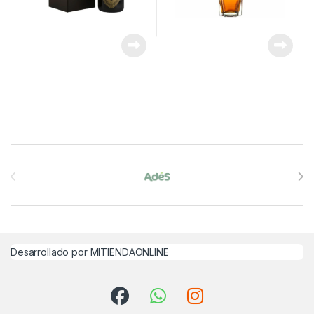
Brands Carousel
Desarrollado por MITIENDAONLINE