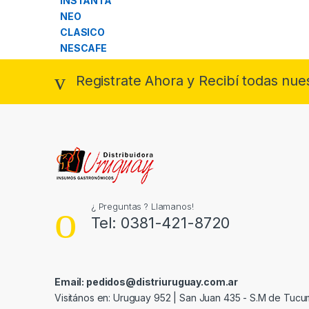
Registrate Ahora y Recibí todas nue
¿ Preguntas ? Llamanos!
Tel: 0381-421-8720
Email: pedidos@distriuruguay.com.ar
Visitános en: Uruguay 952 | San Juan 435 - S.M de Tuc