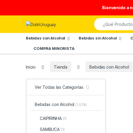
Bienvenido a 
Skip to navigation
Skip to content
Search for:
Bebidas con Alcohol
Bebidas sin Alcohol
C
COMPRA MINORISTA
Inicio
Tienda
Bebidas con Alcohol
Ver Todas las Categorías
Bebidas con Alcohol
(1.074)
CAIPIRINHA
(1)
SAMBUCA
(1)