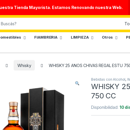
nuestra Tienda Mayorista. Estamos Renovando nuestra Web.
omestibles
FIAMBRERIA
LIMPIEZA
Otros
P
Whisky
WHISKY 25 ANOS CHIVAS REGAL ESTU 75
Bebidas con Alcohol
,
W
WHISKY 25
750 CC
Disponibilidad:
10 di