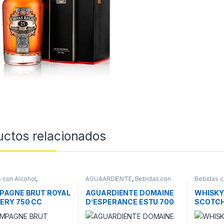
uctos relacionados
 con Alcohol
,
AGUAARDIENTE
,
Bebidas con
Bebidas c
AGNE
Alcohol
PAGNE BRUT ROYAL
AGUARDIENTE DOMAINE
WHISKY
ERY 750 CC
D’ESPERANCE ESTU 700
SCOTCH
700CC