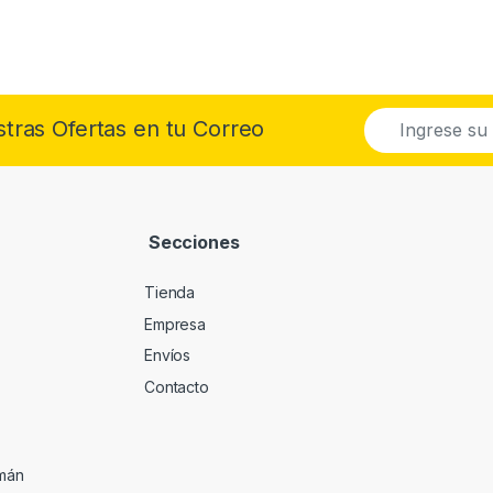
E
stras Ofertas en tu Correo
m
a
i
l
*
Secciones
Tienda
Empresa
Envíos
Contacto
umán