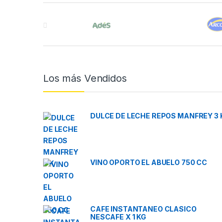
Brands Carousel
Los más Vendidos
DULCE DE LECHE REPOS MANFREY 3 
VINO OPORTO EL ABUELO 750 CC
CAFE INSTANTANEO CLASICO
NESCAFE X 1 KG