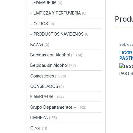
– FIAMBRERIA
(0)
– LIMPIEZA Y PERFUMERIA
(0)
Prod
– OTROS
(0)
– PRODUCTOS NAVIDEÑOS
(0)
BAZAR
Bebidas
(0)
LICOR
Bebidas con Alcohol
(1.074)
PASTI
Bebidas sin Alcohol
(77)
Comestibles
(1.572)
CONGELADOS
(0)
FIAMBRERIA
(334)
Grupo Departamentos – 1
(42)
LIMPIEZA
(165)
Otros
(11)