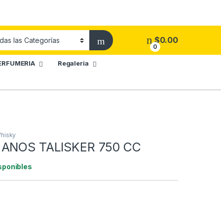
$
0.00
0
ERFUMERIA
Regaleria
hisky
 ANOS TALISKER 750 CC
sponibles