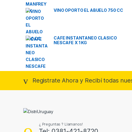
VINO OPORTO EL ABUELO 750 CC
CAFE INSTANTANEO CLASICO
NESCAFE X 1 KG
Registrate Ahora y Recibí todas nue
¿ Preguntas ? Llamanos!
Tel: 0381-421-8720