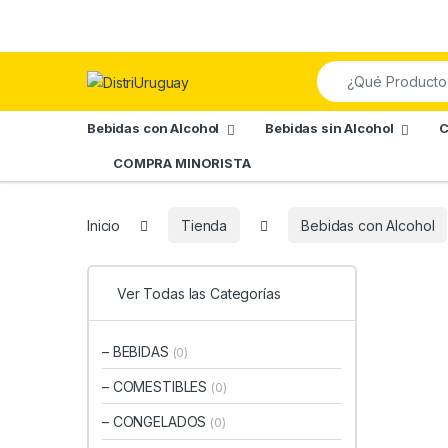
Skip to navigation
Skip to content
Search for:
Bebidas con Alcohol
Bebidas sin Alcohol
C
COMPRA MINORISTA
Inicio
Tienda
Bebidas con Alcohol
Ver Todas las Categorías
– BEBIDAS
(0)
– COMESTIBLES
(0)
– CONGELADOS
(0)