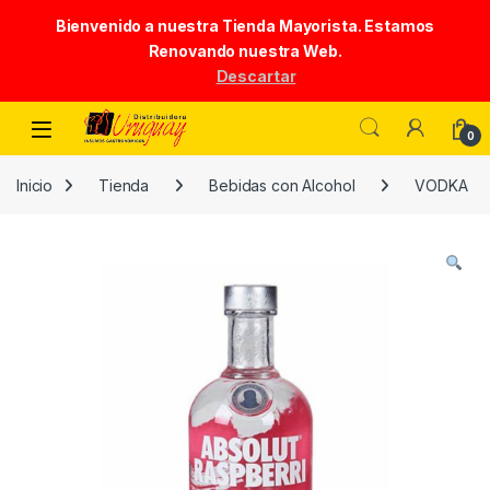
Bienvenido a nuestra Tienda Mayorista. Estamos
Renovando nuestra Web.
Descartar
Skip to navigation
Skip to content
0
Inicio
Tienda
Bebidas con Alcohol
VODKA