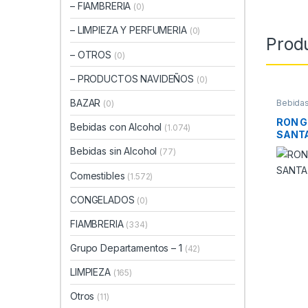
– FIAMBRERIA
(0)
– LIMPIEZA Y PERFUMERIA
(0)
Prod
– OTROS
(0)
– PRODUCTOS NAVIDEÑOS
(0)
BAZAR
Bebidas
(0)
RON G
Bebidas con Alcohol
(1.074)
SANTA
Bebidas sin Alcohol
(77)
Comestibles
(1.572)
CONGELADOS
(0)
FIAMBRERIA
(334)
Grupo Departamentos – 1
(42)
LIMPIEZA
(165)
Otros
(11)