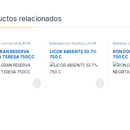
uctos relacionados
 con Alcohol
,
RON
Bebidas con Alcohol
,
LICOR
Bebidas c
RAN RESERVA
LICOR ABSENTE 53.7%
RON DO
 TERESA 750CC
750 C
700 CC