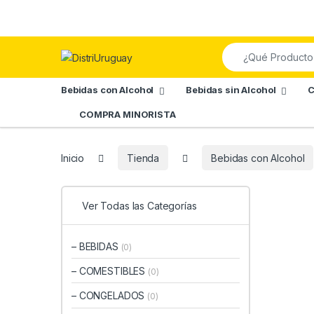
Skip to navigation
Skip to content
Search for:
Bebidas con Alcohol
Bebidas sin Alcohol
C
COMPRA MINORISTA
Inicio
Tienda
Bebidas con Alcohol
Ver Todas las Categorías
– BEBIDAS
(0)
– COMESTIBLES
(0)
– CONGELADOS
(0)