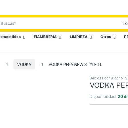
omestibles
FIAMBRERIA
LIMPIEZA
Otros
P
VODKA
VODKA PERA NEW STYLE 1 L
Bebidas con Alcohol
,
V
VODKA PER
Disponibilidad:
20 d