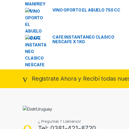
VINO OPORTO EL ABUELO 750 CC
CAFE INSTANTANEO CLASICO
NESCAFE X 1 KG
Registrate Ahora y Recibí todas nue
¿ Preguntas ? Llamanos!
Tel: 0381-421-8720