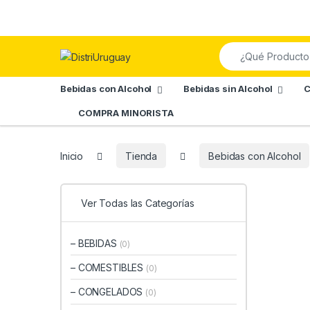
Skip to navigation
Skip to content
Search for:
Bebidas con Alcohol
Bebidas sin Alcohol
C
COMPRA MINORISTA
Inicio
Tienda
Bebidas con Alcohol
Ver Todas las Categorías
– BEBIDAS
(0)
– COMESTIBLES
(0)
– CONGELADOS
(0)