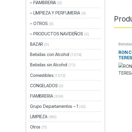
– FIAMBRERIA
(0)
– LIMPIEZA Y PERFUMERIA
(0)
Prod
– OTROS
(0)
– PRODUCTOS NAVIDEÑOS
(0)
BAZAR
Bebidas
(0)
RON 
Bebidas con Alcohol
(1.074)
TERES
Bebidas sin Alcohol
(77)
Comestibles
(1.572)
CONGELADOS
(0)
FIAMBRERIA
(334)
Grupo Departamentos – 1
(42)
LIMPIEZA
(165)
Otros
(11)