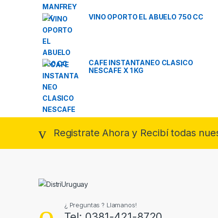
VINO OPORTO EL ABUELO 750 CC
CAFE INSTANTANEO CLASICO
NESCAFE X 1 KG
Registrate Ahora y Recibí todas nue
¿ Preguntas ? Llamanos!
Tel: 0381-421-8720