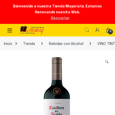
Bienvenido a nuestra Tienda Mayorista. Estamos
Renovando nuestra Web.
Descartar
Skip to navigation
Skip to content
0
Inicio
Tienda
Bebidas con Alcohol
VINO TIN
🔍