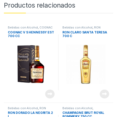
Productos relacionados
Bebidas con Alcohol
,
COGNAC
Bebidas con Alcohol
,
RON
COGNAC V S HENNESSY EST
RON CLARO SANTA TERESA
700 CC
700 C
Bebidas con Alcohol
,
RON
Bebidas con Alcohol
,
CHAMPAGNE
RON DORADO LA NEGRITA 2
CHAMPAGNE BRUT ROYAL
L
POMMERY 750 CC