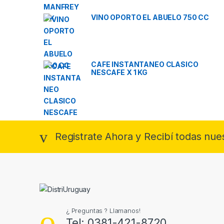
VINO OPORTO EL ABUELO 750 CC
CAFE INSTANTANEO CLASICO
NESCAFE X 1 KG
Registrate Ahora y Recibí todas nue
¿ Preguntas ? Llamanos!
Tel: 0381-421-8720