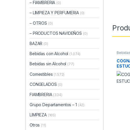
– FIAMBRERIA
(0)
– LIMPIEZA Y PERFUMERIA
(0)
– OTROS
(0)
Prod
– PRODUCTOS NAVIDEÑOS
(0)
BAZAR
(0)
Bebidas
Bebidas con Alcohol
(1.074)
COGNA
Bebidas sin Alcohol
(77)
ESTUC
Comestibles
(1.572)
CONGELADOS
(0)
FIAMBRERIA
(334)
Grupo Departamentos – 1
(42)
LIMPIEZA
(165)
Otros
(11)