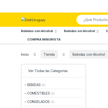
Skip to navigation
Skip to content
Search for:
Bebidas con Alcohol
Bebidas sin Alcohol
C
COMPRA MINORISTA
Inicio
Tienda
Bebidas con Alcohol
Ver Todas las Categorías
– BEBIDAS
(0)
– COMESTIBLES
(0)
– CONGELADOS
(0)