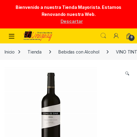
Bienvenido a nuestra Tienda Mayorista. Estamos
Renovando nuestra Web.
Descartar
Skip to navigation
Skip to content
0
Inicio
Tienda
Bebidas con Alcohol
VINO TIN
🔍