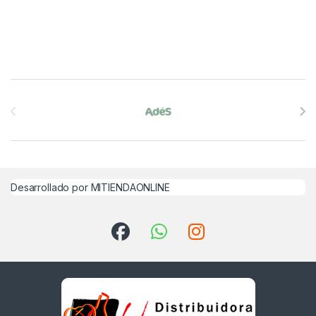
Brands Carousel
Desarrollado por MITIENDAONLINE