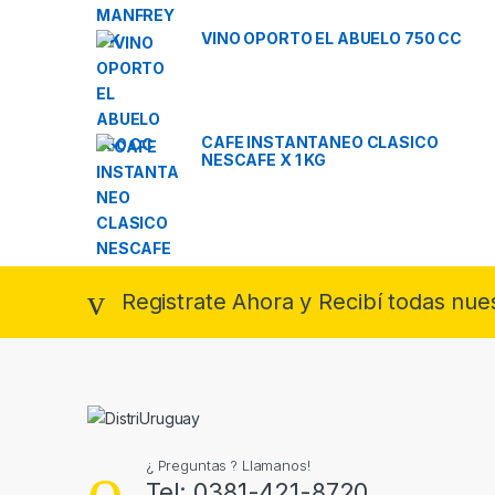
VINO OPORTO EL ABUELO 750 CC
CAFE INSTANTANEO CLASICO
NESCAFE X 1 KG
Registrate Ahora y Recibí todas nue
¿ Preguntas ? Llamanos!
Tel: 0381-421-8720