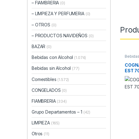
– FIAMBRERIA
(0)
– LIMPIEZA Y PERFUMERIA
(0)
– OTROS
(0)
Prod
– PRODUCTOS NAVIDEÑOS
(0)
BAZAR
(0)
Bebidas
Bebidas con Alcohol
(1.074)
COGNA
Bebidas sin Alcohol
(77)
EST 7
Comestibles
(1.572)
CONGELADOS
(0)
FIAMBRERIA
(334)
Grupo Departamentos – 1
(42)
LIMPIEZA
(165)
Otros
(11)