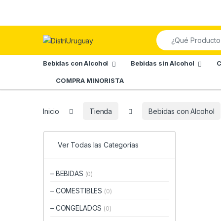
Skip to navigation
Skip to content
Search for:
Bebidas con Alcohol
Bebidas sin Alcohol
C
COMPRA MINORISTA
Inicio
Tienda
Bebidas con Alcohol
Ver Todas las Categorías
– BEBIDAS
(0)
– COMESTIBLES
(0)
– CONGELADOS
(0)