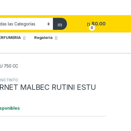
$
0.00
0
ERFUMERIA
Regaleria
U 750 CC
INO TINTO
RNET MALBEC RUTINI ESTU
isponibles