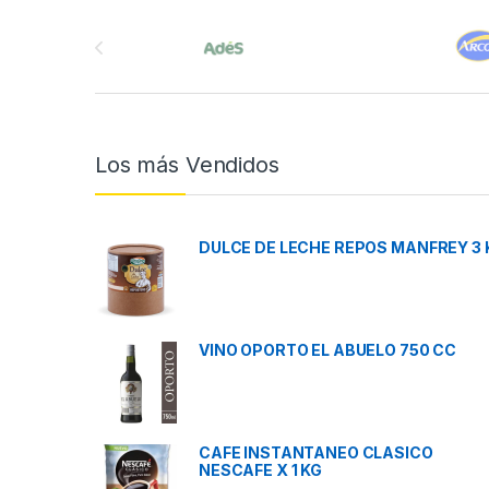
Brands Carousel
Los más Vendidos
DULCE DE LECHE REPOS MANFREY 3 
VINO OPORTO EL ABUELO 750 CC
CAFE INSTANTANEO CLASICO
NESCAFE X 1 KG