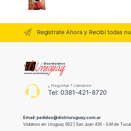
Registrate Ahora y Recibí todas n
¿ Preguntas ? Llamanos!
Tel: 0381-421-8720
Email: pedidos@distriuruguay.com.ar
Visitános en: Uruguay 952 | San Juan 435 - S.M de Tuc