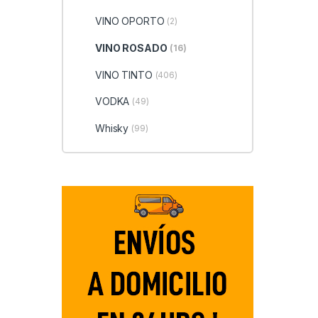
VINO OPORTO
(2)
VINO ROSADO
(16)
VINO TINTO
(406)
VODKA
(49)
Whisky
(99)