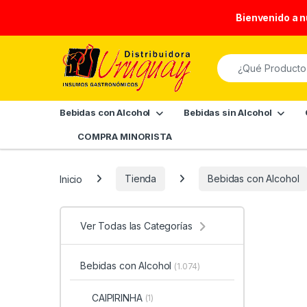
Bienvenido a 
Skip to navigation
Skip to content
Search for:
Bebidas con Alcohol
Bebidas sin Alcohol
COMPRA MINORISTA
Inicio
Tienda
Bebidas con Alcohol
Ver Todas las Categorías
Bebidas con Alcohol
(1.074)
CAIPIRINHA
(1)