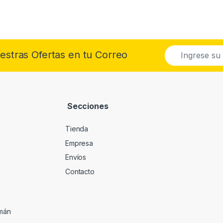
E
uestras Ofertas en tu Correo
m
a
i
l
*
Secciones
Tienda
Empresa
Envíos
Contacto
umán