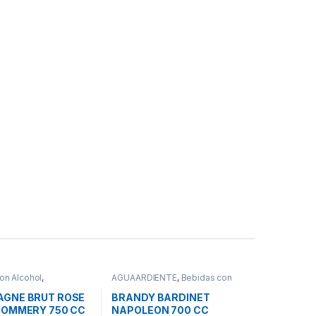
on Alcohol
,
AGUAARDIENTE
,
Bebidas con
NE
Alcohol
GNE BRUT ROSE
BRANDY BARDINET
POMMERY 750 CC
NAPOLEON 700 CC