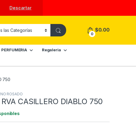
Descartar
$
0.00
0
PERFUMERIA
Regaleria
O 750
INO ROSADO
 RVA CASILLERO DIABLO 750
sponibles