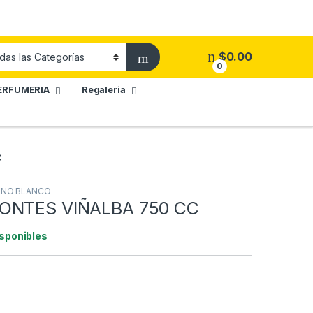
$
0.00
0
ERFUMERIA
Regaleria
C
INO BLANCO
ONTES VIÑALBA 750 CC
isponibles