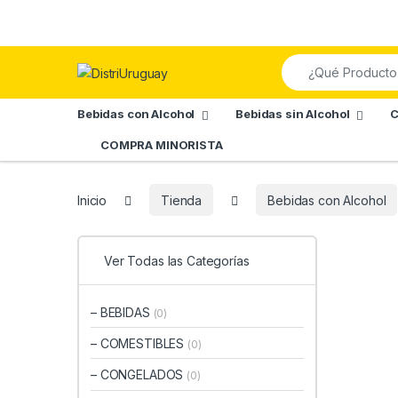
Skip to navigation
Skip to content
Search for:
Bebidas con Alcohol
Bebidas sin Alcohol
C
COMPRA MINORISTA
Inicio
Tienda
Bebidas con Alcohol
Ver Todas las Categorías
– BEBIDAS
(0)
– COMESTIBLES
(0)
– CONGELADOS
(0)