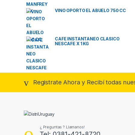
VINO OPORTO EL ABUELO 750 CC
CAFE INSTANTANEO CLASICO
NESCAFE X 1 KG
Registrate Ahora y Recibí todas nue
¿ Preguntas ? Llamanos!
Tel: 0381-421-8720