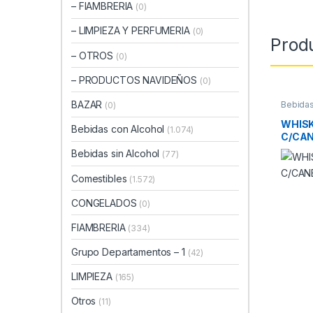
– FIAMBRERIA
(0)
– LIMPIEZA Y PERFUMERIA
(0)
Prod
– OTROS
(0)
– PRODUCTOS NAVIDEÑOS
(0)
BAZAR
Bebidas
(0)
WHIS
Bebidas con Alcohol
(1.074)
C/CAN
CC
Bebidas sin Alcohol
(77)
Comestibles
(1.572)
CONGELADOS
(0)
FIAMBRERIA
(334)
Grupo Departamentos – 1
(42)
LIMPIEZA
(165)
Otros
(11)