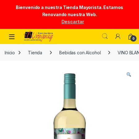
Bienvenido a nuestra Tienda Mayorista. Estamos
Renovando nuestra Web.
Descartar
Skip to navigation
Skip to content
0
Inicio
Tienda
Bebidas con Alcohol
VINO BLA