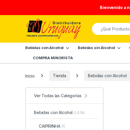
Bienvenido a 
Skip to navigation
Skip to content
Search for:
Bebidas con Alcohol
Bebidas sin Alcohol
COMPRA MINORISTA
Inicio
Tienda
Bebidas con Alcohol
Ver Todas las Categorías
Bebidas con Alcohol
(1.074)
CAIPIRINHA
(1)