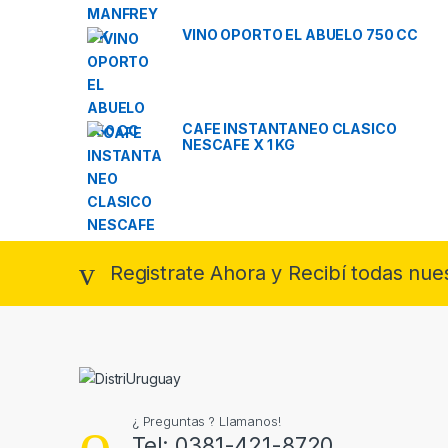
VINO OPORTO EL ABUELO 750 CC
CAFE INSTANTANEO CLASICO
NESCAFE X 1 KG
Registrate Ahora y Recibí todas nue
¿ Preguntas ? Llamanos!
Tel: 0381-421-8720