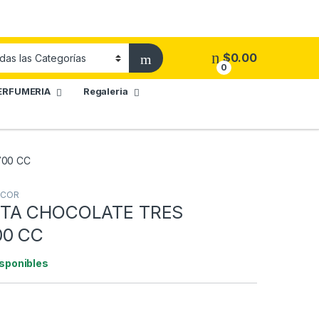
$
0.00
0
ERFUMERIA
Regaleria
700 CC
ICOR
NTA CHOCOLATE TRES
00 CC
isponibles