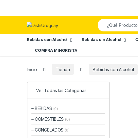
Skip to navigation
Skip to content
Search for:
Bebidas con Alcohol
Bebidas sin Alcohol
C
COMPRA MINORISTA
Inicio
Tienda
Bebidas con Alcohol
Ver Todas las Categorías
– BEBIDAS
(0)
– COMESTIBLES
(0)
– CONGELADOS
(0)