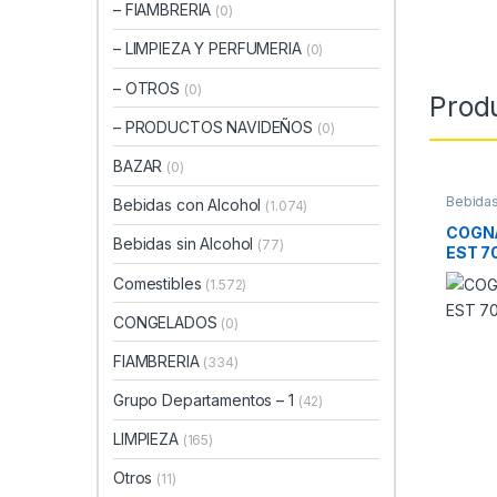
– FIAMBRERIA
(0)
– LIMPIEZA Y PERFUMERIA
(0)
– OTROS
(0)
Prod
– PRODUCTOS NAVIDEÑOS
(0)
BAZAR
(0)
Bebidas
Bebidas con Alcohol
(1.074)
COGNA
Bebidas sin Alcohol
(77)
EST 7
Comestibles
(1.572)
CONGELADOS
(0)
FIAMBRERIA
(334)
Grupo Departamentos – 1
(42)
LIMPIEZA
(165)
Otros
(11)