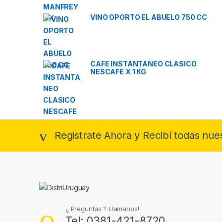
VINO OPORTO EL ABUELO 750 CC
CAFE INSTANTANEO CLASICO
NESCAFE X 1 KG
Registrate Ahora y Recibí todas nue
¿ Preguntas ? Llamanos!
Tel: 0381-421-8720