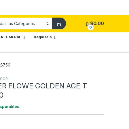
$
0.00
0
ERFUMERIA
Regaleria
AS750
ICOR
ER FLOWE GOLDEN AGE T
0
isponibles