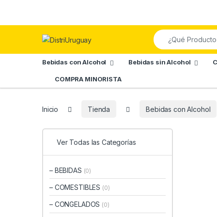
Skip to navigation
Skip to content
Search for:
Bebidas con Alcohol
Bebidas sin Alcohol
C
COMPRA MINORISTA
Inicio
Tienda
Bebidas con Alcohol
Ver Todas las Categorías
– BEBIDAS
(0)
– COMESTIBLES
(0)
– CONGELADOS
(0)