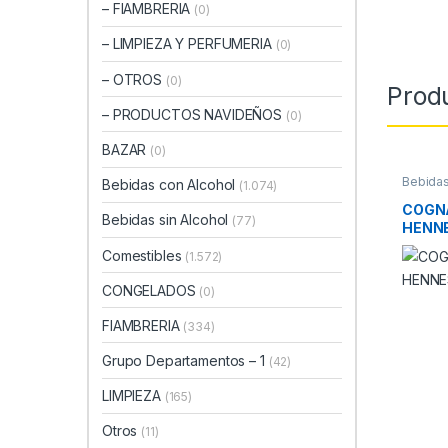
– FIAMBRERIA
(0)
– LIMPIEZA Y PERFUMERIA
(0)
– OTROS
(0)
Prod
– PRODUCTOS NAVIDEÑOS
(0)
BAZAR
(0)
Bebidas
Bebidas con Alcohol
(1.074)
COGNA
Bebidas sin Alcohol
(77)
HENNE
Comestibles
(1.572)
CONGELADOS
(0)
FIAMBRERIA
(334)
Grupo Departamentos – 1
(42)
LIMPIEZA
(165)
Otros
(11)