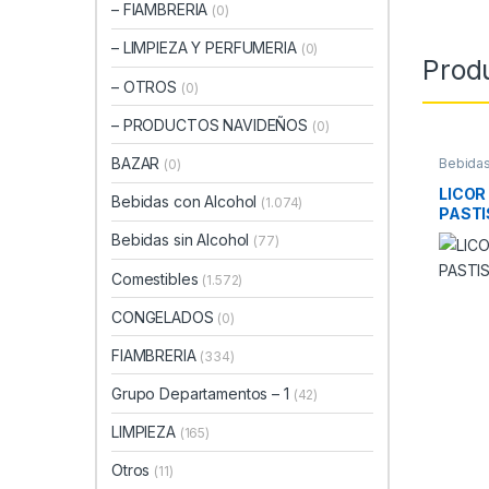
– FIAMBRERIA
(0)
– LIMPIEZA Y PERFUMERIA
(0)
Prod
– OTROS
(0)
– PRODUCTOS NAVIDEÑOS
(0)
BAZAR
Bebidas
(0)
LICOR
Bebidas con Alcohol
(1.074)
PASTI
Bebidas sin Alcohol
(77)
Comestibles
(1.572)
CONGELADOS
(0)
FIAMBRERIA
(334)
Grupo Departamentos – 1
(42)
LIMPIEZA
(165)
Otros
(11)