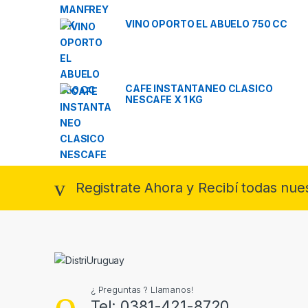
VINO OPORTO EL ABUELO 750 CC
CAFE INSTANTANEO CLASICO
NESCAFE X 1 KG
Registrate Ahora y Recibí todas nue
¿ Preguntas ? Llamanos!
Tel: 0381-421-8720