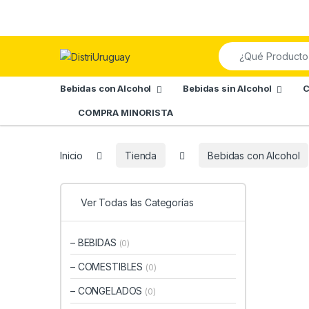
Skip to navigation
Skip to content
Search for:
Bebidas con Alcohol
Bebidas sin Alcohol
C
COMPRA MINORISTA
Inicio
Tienda
Bebidas con Alcohol
Ver Todas las Categorías
– BEBIDAS
(0)
– COMESTIBLES
(0)
– CONGELADOS
(0)