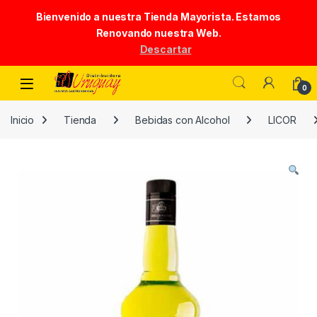
Bienvenido a nuestra Tienda Mayorista. Estamos
Renovando nuestra Web.
Descartar
Skip to navigation
Skip to content
0
Inicio
Tienda
Bebidas con Alcohol
LICOR