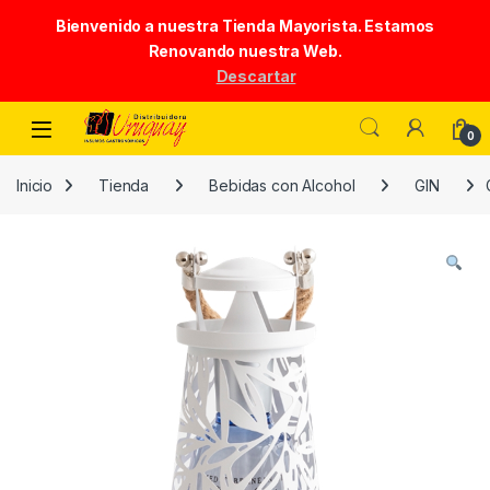
Bienvenido a nuestra Tienda Mayorista. Estamos
Renovando nuestra Web.
Descartar
Skip to navigation
Skip to content
0
Inicio
Tienda
Bebidas con Alcohol
GIN