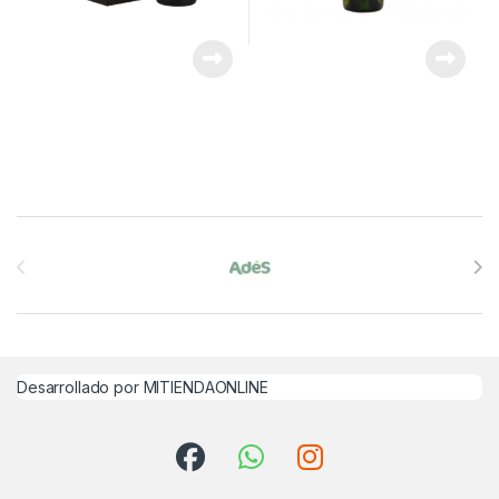
Brands Carousel
Desarrollado por MITIENDAONLINE