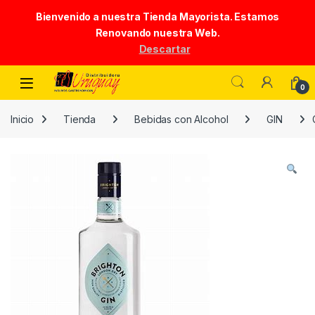
Bienvenido a nuestra Tienda Mayorista. Estamos
Renovando nuestra Web.
Descartar
Skip to navigation
Skip to content
0
Inicio
Tienda
Bebidas con Alcohol
GIN