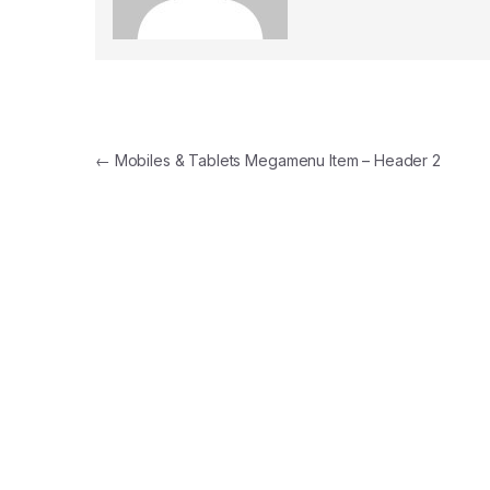
Navegación de entradas
←
Mobiles & Tablets Megamenu Item – Header 2