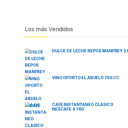
Brands Carousel
Los más Vendidos
DULCE DE LECHE REPOS MANFREY 3 
VINO OPORTO EL ABUELO 750 CC
CAFE INSTANTANEO CLASICO
NESCAFE X 1 KG