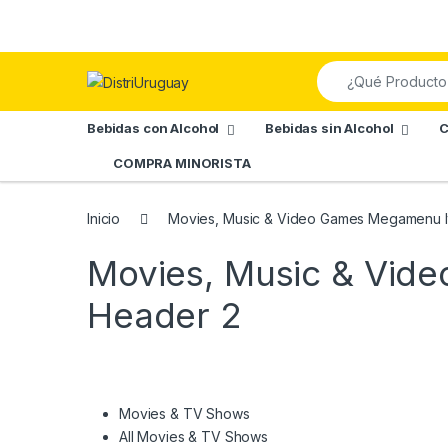
Skip to navigation
Skip to content
Search for:
Bebidas con Alcohol
Bebidas sin Alcohol
C
COMPRA MINORISTA
Inicio
Movies, Music & Video Games Megamenu I
Movies, Music & Vid
Header 2
Movies & TV Shows
All Movies & TV Shows