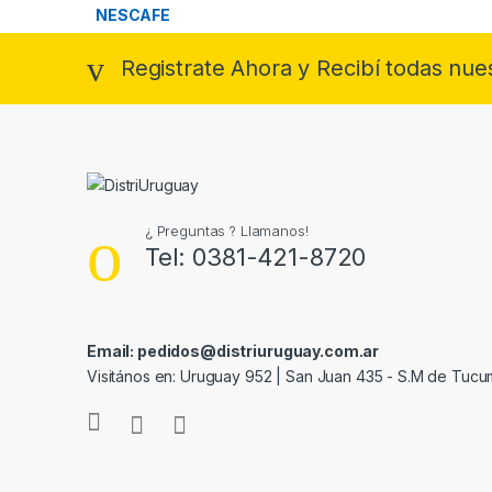
Registrate Ahora y Recibí todas nue
¿ Preguntas ? Llamanos!
Tel: 0381-421-8720
Email: pedidos@distriuruguay.com.ar
Visitános en: Uruguay 952 | San Juan 435 - S.M de Tuc