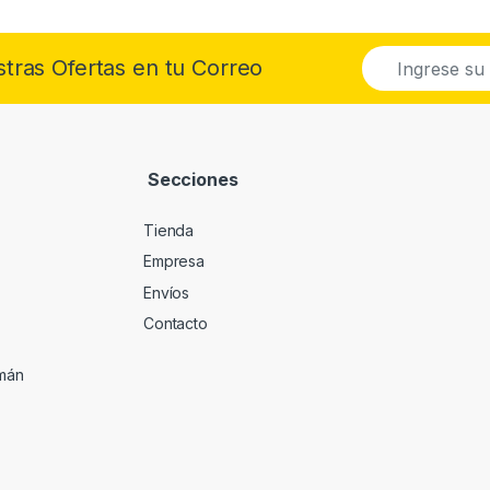
E
stras Ofertas en tu Correo
m
a
i
l
*
Secciones
Tienda
Empresa
Envíos
Contacto
umán