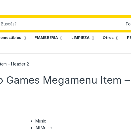
omestibles
FIAMBRERIA
LIMPIEZA
Otros
P
tem – Header 2
eo Games Megamenu Item –
Music
All Music