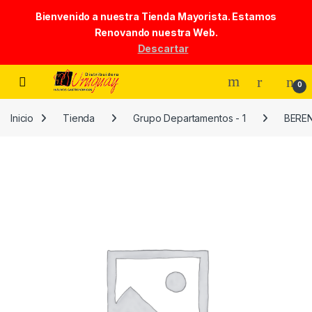
Bienvenido a nuestra Tienda Mayorista. Estamos
Renovando nuestra Web.
Descartar
Skip to navigation
Skip to content
0
Inicio
Tienda
Grupo Departamentos - 1
BERE