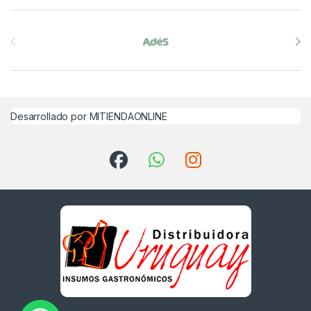
Brands Carousel
Desarrollado por MITIENDAONLINE