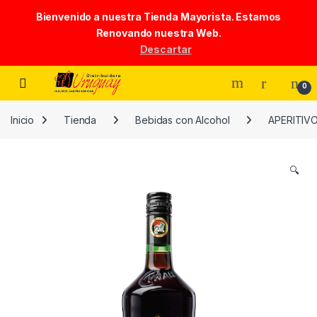
Bienvenido a nuestra Tienda Mayorista. Estamos
Renovando nuestra Web.
Descartar
Skip to navigation
Skip to content
0
Inicio
Tienda
Bebidas con Alcohol
APERITIV
🔍